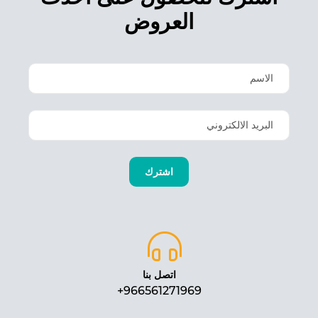
العروض
اتصل بنا
966561271969+