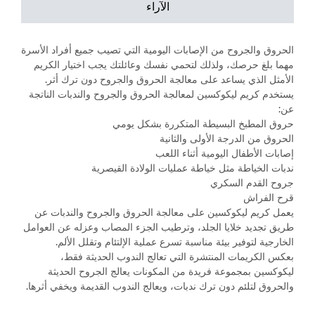
الآراء
الحروق والجروح من الإصابات اليومية التي تصيب جميع أفراد الأسرة
مهما بلغ حرصك، ولذلك لتحمي نفسك وعائلتك يجب اختيار الكريم
الأمثل الذي يساعد على معالجة الحروق والجروح دون ترك أثر.
يستخدم كريم ليكوكسين لمعالجة الحروق والجروح والندبات الناتجة
عن:
حروق المطبخ البسيطة المتكررة بشكل يومي
الحروق من الدرجة الأولى والثانية
إصابات الأطفال اليومية أثناء اللعب
ندبات الخياطة مثل خياطة عمليات الولادة القيصرية
جروح القدم السكري
قرح الفراش
يعمل كريم ليكوكسين على معالجة الحروق والجروح والندبات عن
طريق تجديد خلايا الجلد، وترطيب الجزء المصاب وعزله عن العوامل
الخارجية لتوفير بيئة مناسبة تسرع عملية الإلتئام وتقلل الألم.
بعكس الكريمات المنتشرة التي تعالج الندوب الحديثة فقط،
ليكوكسين بمجموعة فريدة من المكونات يعالج الجروح الحديثة
والحروق لتلئم دون ترك ندبات، ويعالج الندوب القديمة ويخفي أثرها.